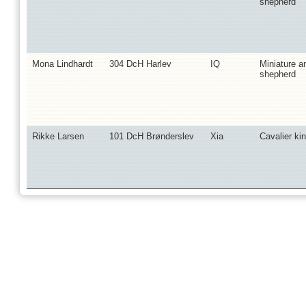
shepherd
Mona Lindhardt
304 DcH Harlev
IQ
Miniature a
shepherd
Rikke Larsen
101 DcH Brønderslev
Xia
Cavalier ki