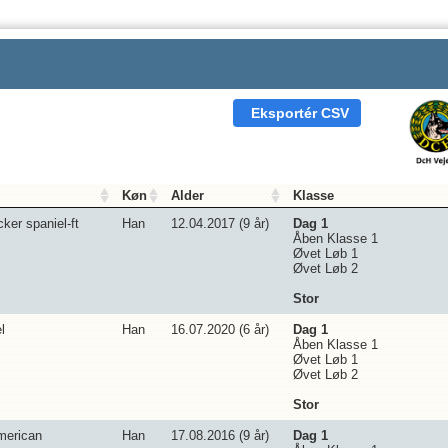
Eksportér CSV
Køn
Alder
Klasse
ker spaniel-ft
Han
12.04.2017 (
9
år)
Dag 1
Åben Klasse 1
Øvet Løb 1
Øvet Løb 2
Stor
l
Han
16.07.2020 (
6
år)
Dag 1
Åben Klasse 1
Øvet Løb 1
Øvet Løb 2
Stor
merican
Han
17.08.2016 (
9
år)
Dag 1