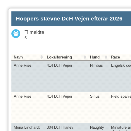
Hoopers stævne DcH Vejen efterår 2026
Tilmeldte
5
Navn
Lokalforening
Hund
Race
Anne Rise
414 DcH Vejen
Nimbus
Engelsk coc
Anne Rise
414 DcH Vejen
Sirius
Field spanie
Mona Lindhardt
304 DcH Harlev
Naughty
Miniature a