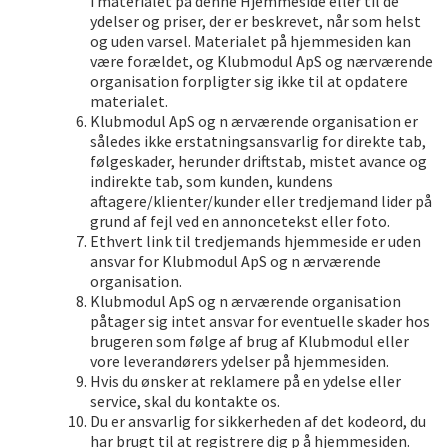
i materialet på denne Hjemmeside eller til de
ydelser og priser, der er beskrevet, når som helst
og uden varsel. Materialet på hjemmesiden kan
være forældet, og Klubmodul ApS og nærværende
organisation forpligter sig ikke til at opdatere
materialet.
Klubmodul ApS og n ærværende organisation er
således ikke erstatningsansvarlig for direkte tab,
følgeskader, herunder driftstab, mistet avance og
indirekte tab, som kunden, kundens
aftagere/klienter/kunder eller tredjemand lider på
grund af fejl ved en annoncetekst eller foto.
Ethvert link til tredjemands hjemmeside er uden
ansvar for Klubmodul ApS og n ærværende
organisation.
Klubmodul ApS og n ærværende organisation
påtager sig intet ansvar for eventuelle skader hos
brugeren som følge af brug af Klubmodul eller
vore leverandørers ydelser på hjemmesiden.
Hvis du ønsker at reklamere på en ydelse eller
service, skal du kontakte os.
Du er ansvarlig for sikkerheden af det kodeord, du
har brugt til at registrere dig p å hjemmesiden.