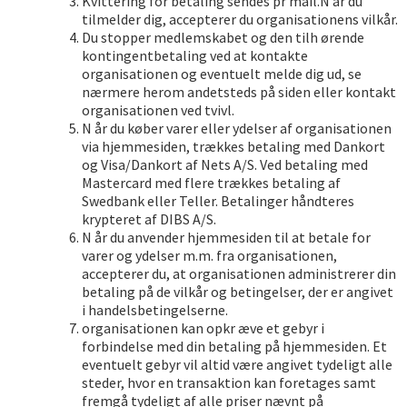
Kvittering for betaling sendes pr mail.N år du
tilmelder dig, accepterer du organisationens vilkår.
Du stopper medlemskabet og den tilh ørende
kontingentbetaling ved at kontakte
organisationen og eventuelt melde dig ud, se
nærmere herom andetsteds på siden eller kontakt
organisationen ved tvivl.
N år du køber varer eller ydelser af organisationen
via hjemmesiden, trækkes betaling med Dankort
og Visa/Dankort af Nets A/S. Ved betaling med
Mastercard med flere trækkes betaling af
Swedbank eller Teller. Betalinger håndteres
krypteret af DIBS A/S.
N år du anvender hjemmesiden til at betale for
varer og ydelser m.m. fra organisationen,
accepterer du, at organisationen administrerer din
betaling på de vilkår og betingelser, der er angivet
i handelsbetingelserne.
organisationen kan opkr æve et gebyr i
forbindelse med din betaling på hjemmesiden. Et
eventuelt gebyr vil altid være angivet tydeligt alle
steder, hvor en transaktion kan foretages samt
fremgå tydeligt af alle priser nævnt på