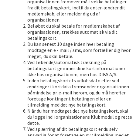
organisationen fremover må trække betalinger
fra dit betalingskort, indtil du enten ændrer dit
medlemskab, eller melder dig ud af
organisationen.
Bel øbet du skal betale for medlemskabet af
organisationen, trækkes automatisk via dit
betalingskort.
Du kan senest 10 dage inden hver betaling
modtage en e - mail / sms, som fortæller dig hvor
meget, du skal betale.
Ved l øbende/automatisk trækning på
betalingskort gemmes dine kortinformationer
ikke hos organisationen, men hos DIBS A/S.
Inden betalingskortets udløbsdato eller ved
ændringer i kortdata fremsender organisationen
påmindelse pr. e-mail herom, og du må herefter
foretage kontingent betalingen eller en
tilmelding med det nye betalingskort.
N år du har modtaget det nye betalingskort, skal
du logge ind i organisationens Klubmodul og rette
dette.
Ved sp ærring af dit betalingskort er du selv
ansvarlig for at foretage en ny tilmelding med et