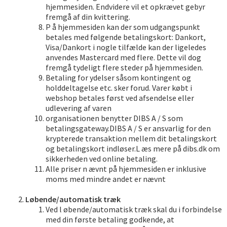
hjemmesiden. Endvidere vil et opkrævet gebyr
fremgå af din kvittering.
P å hjemmesiden kan der som udgangspunkt
betales med følgende betalingskort: Dankort,
Visa/Dankort i nogle tilfælde kan der ligeledes
anvendes Mastercard med flere. Dette vil dog
fremgå tydeligt flere steder på hjemmesiden.
Betaling for ydelser såsom kontingent og
holddeltagelse etc. sker forud. Varer købt i
webshop betales først ved afsendelse eller
udlevering af varen
organisationen benytter DIBS A / S som
betalingsgateway.DIBS A / S er ansvarlig for den
krypterede transaktion mellem dit betalingskort
og betalingskort indløser.L æs mere på dibs.dk om
sikkerheden ved online betaling.
Alle priser n ævnt på hjemmesiden er inklusive
moms med mindre andet er nævnt
Løbende/automatisk træk
Ved l øbende/automatisk træk skal du i forbindelse
med din første betaling godkende, at