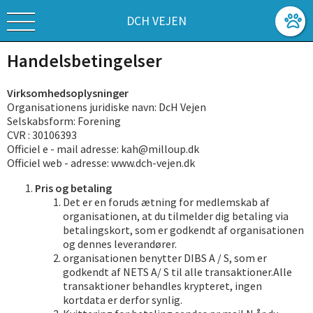
DCH VEJEN
Handelsbetingelser
Virksomhedsoplysninger
Organisationens juridiske navn: DcH Vejen
Selskabsform: Forening
CVR : 30106393
Officiel e - mail adresse: kah@milloup.dk
Officiel web - adresse: www.dch-vejen.dk
Pris og betaling
Det er en foruds ætning for medlemskab af
organisationen, at du tilmelder dig betaling via
betalingskort, som er godkendt af organisationen
og dennes leverandører.
organisationen benytter DIBS A / S, som er
godkendt af NETS A/ S til alle transaktioner.Alle
transaktioner behandles krypteret, ingen
kortdata er derfor synlig.