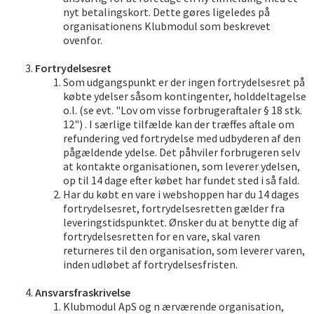
nyt betalingskort. Dette gøres ligeledes på
organisationens Klubmodul som beskrevet
ovenfor.
Fortrydelsesret
Som udgangspunkt er der ingen fortrydelsesret på
købte ydelser såsom kontingenter, holddeltagelse
o.l. (se evt. "Lov om visse forbrugeraftaler § 18 stk.
12") . I særlige tilfælde kan der træffes aftale om
refundering ved fortrydelse med udbyderen af den
pågældende ydelse. Det påhviler forbrugeren selv
at kontakte organisationen, som leverer ydelsen,
op til 14 dage efter købet har fundet sted i så fald.
Har du købt en vare i webshoppen har du 14 dages
fortrydelsesret, fortrydelsesretten gælder fra
leveringstidspunktet. Ønsker du at benytte dig af
fortrydelsesretten for en vare, skal varen
returneres til den organisation, som leverer varen,
inden udløbet af fortrydelsesfristen.
Ansvarsfraskrivelse
Klubmodul ApS og n ærværende organisation,