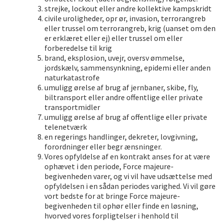
strejke, lockout eller andre kollektive kampskridt
civile uroligheder, opr ør, invasion, terrorangreb
eller trussel om terrorangreb, krig (uanset om den
er erklæret eller ej) eller trussel om eller
forberedelse til krig
brand, eksplosion, uvejr, oversv ømmelse,
jordskælv, sammensynkning, epidemi eller anden
naturkatastrofe
umuligg ørelse af brug af jernbaner, skibe, fly,
biltransport eller andre offentlige eller private
transportmidler
umuligg ørelse af brug af offentlige eller private
telenetværk
en regerings handlinger, dekreter, lovgivning,
forordninger eller begr ænsninger.
Vores opfyldelse af en kontrakt anses for at være
ophævet i den periode, Force majeure-
begivenheden varer, og vi vil have udsættelse med
opfyldelsen i en sådan periodes varighed. Vi vil gøre
vort bedste for at bringe Force majeure-
begivenheden til ophør eller finde en løsning,
hvorved vores forpligtelser i henhold til