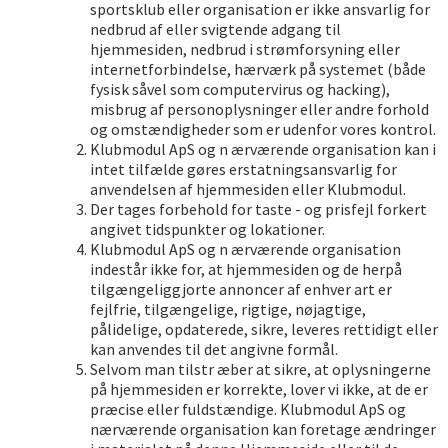
sportsklub eller organisation er ikke ansvarlig for
nedbrud af eller svigtende adgang til
hjemmesiden, nedbrud i strømforsyning eller
internetforbindelse, hærværk på systemet (både
fysisk såvel som computervirus og hacking),
misbrug af personoplysninger eller andre forhold
og omstændigheder som er udenfor vores kontrol.
Klubmodul ApS og n ærværende organisation kan i
intet tilfælde gøres erstatningsansvarlig for
anvendelsen af hjemmesiden eller Klubmodul.
Der tages forbehold for taste - og prisfejl forkert
angivet tidspunkter og lokationer.
Klubmodul ApS og n ærværende organisation
indestår ikke for, at hjemmesiden og de herpå
tilgængeliggjorte annoncer af enhver art er
fejlfrie, tilgængelige, rigtige, nøjagtige,
pålidelige, opdaterede, sikre, leveres rettidigt eller
kan anvendes til det angivne formål.
Selvom man tilstr æber at sikre, at oplysningerne
på hjemmesiden er korrekte, lover vi ikke, at de er
præcise eller fuldstændige. Klubmodul ApS og
nærværende organisation kan foretage ændringer