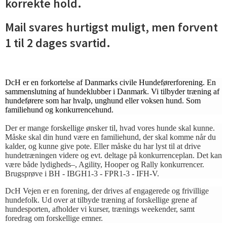
korrekte hold.
Mail svares hurtigst muligt, men forvent
1 til 2 dages svartid.
DcH er en forkortelse af Danmarks civile Hundeførerforening. En
sammenslutning af hundeklubber i Danmark. Vi tilbyder træning af
hundeførere som har hvalp, unghund eller voksen hund. Som
familiehund og konkurrencehund.
Der er mange forskellige ønsker til, hvad vores hunde skal kunne.
Måske skal din hund være en familiehund, der skal komme når du
kalder, og kunne give pote. Eller måske du har lyst til at drive
hundetræningen videre og evt. deltage på konkurrenceplan. Det kan
være både lydigheds–, Agility, Hooper og Rally konkurrencer.
Brugsprøve i BH - IBGH1-3 - FPR1-3 - IFH-V.
DcH Vejen er en forening, der drives af engagerede og frivillige
hundefolk. Ud over at tilbyde træning af forskellige grene af
hundesporten, afholder vi kurser, trænings weekender, samt
foredrag om forskellige emner.